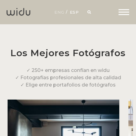
ENG
ESP
Los Mejores Fotógrafos
✓ 250+ empresas confían en widu
✓ Fotografías profesionales de alta calidad
✓ Elige entre portafolios de fotógrafos